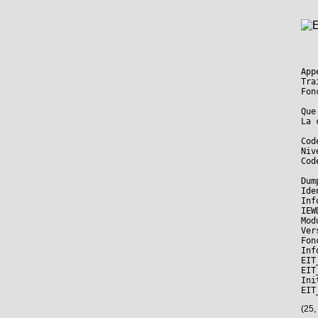
App
Tra
Fon
Que
La 
Cod
Niv
Cod
Dum
Ide
Inf
IEW
Mod
Ver
Fon
Inf
EIT
EIT
Ini
EIT
(25