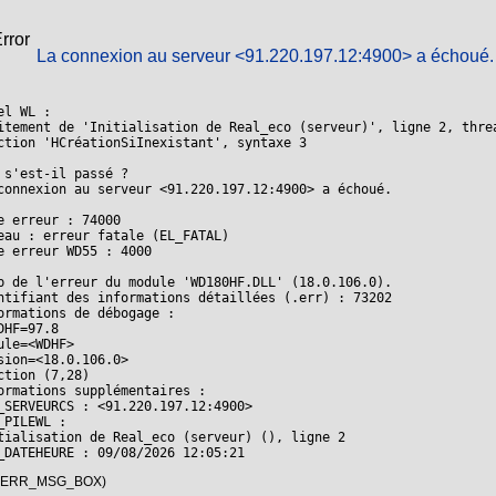
La connexion au serveur <91.220.197.12:4900> a échoué.
el WL :

itement de 'Initialisation de Real_eco (serveur)', ligne 2, threa
ction 'HCréationSiInexistant', syntaxe 3

 s'est-il passé ?

connexion au serveur <91.220.197.12:4900> a échoué.

e erreur : 74000

eau : erreur fatale (EL_FATAL)

e erreur WD55 : 4000

p de l'erreur du module 'WD180HF.DLL' (18.0.106.0).

ntifiant des informations détaillées (.err) : 73202

ormations de débogage :

DHF=97.8

ule=<WDHF>

sion=<18.0.106.0>

ction (7,28)

ormations supplémentaires :

_SERVEURCS : <91.220.197.12:4900>

_PILEWL :

tialisation de Real_eco (serveur) (), ligne 2

_DATEHEURE : 09/08/2026 12:05:21
, ERR_MSG_BOX)